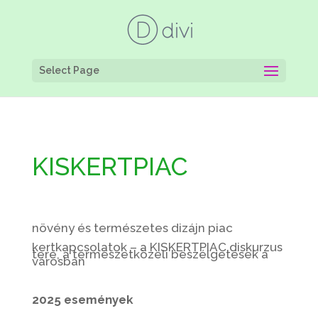
Select Page
KISKERTPIAC
növény és természetes dizájn piac
kertkapcsolatok – a KISKERTPIAC diskurzus
tere, a természetközeli beszélgetések a
városban
2025 események