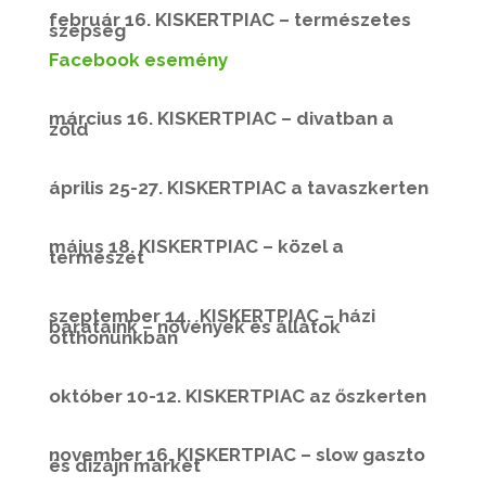
február 16. KISKERTPIAC – természetes
szépség
Facebook esemény
március 16. KISKERTPIAC – divatban a
zöld
április 25-27. KISKERTPIAC a tavaszkerten
május 18. KISKERTPIAC – közel a
természet
szeptember 14. KISKERTPIAC – házi
barátaink – növények és állatok
otthonunkban
október 10-12. KISKERTPIAC az őszkerten
november 16. KISKERTPIAC – slow gaszto
és dizájn market